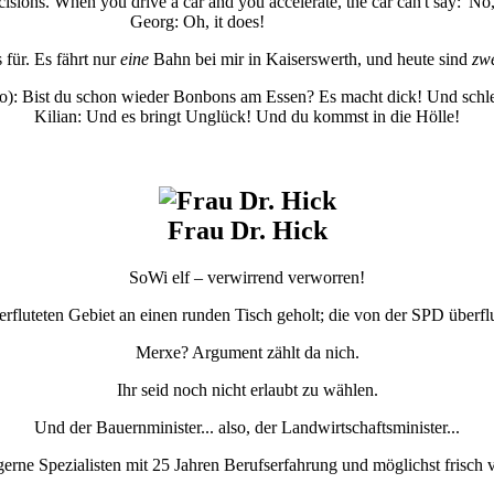
ions. When you drive a car and you accelerate, the car can't say: 'No, I
Georg: Oh, it does!
 für. Es fährt nur
eine
Bahn bei mir in Kaiserswerth, und heute sind
zw
o): Bist du schon wieder Bonbons am Essen? Es macht dick! Und schl
Kilian: Und es bringt Unglück! Und du kommst in die Hölle!
Frau Dr. Hick
SoWi elf – verwirrend verworren!
fluteten Gebiet an einen runden Tisch geholt; die von der SPD überflu
Merxe? Argument zählt da nich.
Ihr seid noch nicht erlaubt zu wählen.
Und der Bauernminister... also, der Landwirtschaftsminister...
gerne Spezialisten mit 25 Jahren Berufserfahrung und möglichst frisch 