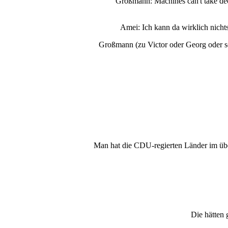
Großmann: Machines can't take decis
Amei: Ich kann da wirklich nichts
Großmann (zu Victor oder Georg oder s
Man hat die CDU-regierten Länder im über
Die hätten 