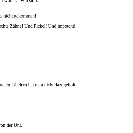
 wont't. I will stop.'
ei
nicht gekommen!
echte Zähne! Und Pickel! Und impotent!
teten Ländern hat man nicht dazugeholt...
von der Uni.